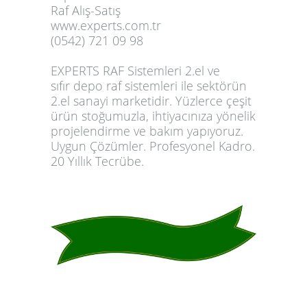
Raf Alış-Satış
www.experts.com.tr
(0542) 721 09 98
EXPERTS RAF
Sistemleri
2.el ve
sıfır
depo raf sistemleri
ile sektörün
2.el sanayi marketidir. Yüzlerce çeşit
ürün stoğumuzla, ihtiyacınıza yönelik
projelendirme ve bakım yapıyoruz.
Uygun Çözümler. Profesyonel Kadro.
20 Yıllık Tecrübe.