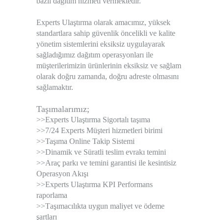
bazlı dağıtım hizmeti vermektedir.
Experts Ulaştırma olarak amacımız, yüksek
standartlara sahip güvenlik öncelikli ve kalite
yönetim sistemlerini eksiksiz uygulayarak
sağladığımız dağıtım operasyonları ile
müşterilerimizin ürünlerinin eksiksiz ve sağlam
olarak doğru zamanda, doğru adreste olmasını
sağlamaktır.
Taşımalarımız;
>>
Experts Ulaştırma Sigortalı taşıma
>>7/24
Experts Müşteri hizmetleri birimi
>>
Taşıma Online Takip Sistemi
>>
Dinamik ve Süratli teslim evrakı temini
>>
Araç parkı ve temini garantisi ile kesintisiz
Operasyon Akışı
>>
Experts Ulaştırma KPI Performans
raporlama
>>T
aşımacılıkta uygun maliyet ve ödeme
şartları