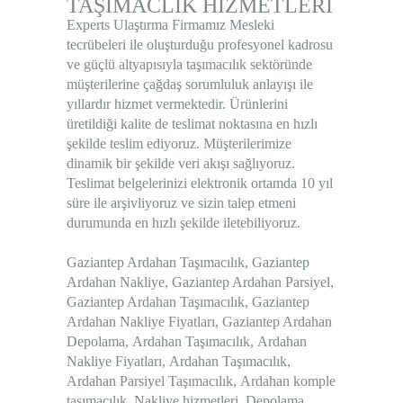
TAŞIMACLIK HİZMETLERİ
Experts Ulaştırma Firmamız Mesleki
tecrübeleri ile oluşturduğu profesyonel kadrosu
ve güçlü altyapısıyla taşımacılık sektöründe
müşterilerine çağdaş sorumluluk anlayışı ile
yıllardır hizmet vermektedir. Ürünlerini
üretildiği kalite de teslimat noktasına en hızlı
şekilde teslim ediyoruz. Müşterilerimize
dinamik bir şekilde veri akışı sağlıyoruz.
Teslimat belgelerinizi elektronik ortamda 10 yıl
süre ile arşivliyoruz ve sizin talep etmeni
durumunda en hızlı şekilde iletebiliyoruz.
Gaziantep Ardahan Taşımacılık
,
Gaziantep
Ardahan Nakliye
,
Gaziantep Ardahan Parsiyel
,
Gaziantep Ardahan Taşımacılık
,
Gaziantep
Ardahan Nakliye Fiyatları
,
Gaziantep Ardahan
Depolama
,
Ardahan Taşımacılık
,
Ardahan
Nakliye Fiyatları
,
Ardahan Taşımacılık
,
Ardahan Parsiyel Taşımacılık
,
Ardahan komple
taşımacılık
,
Nakliye hizmetleri
,
Depolama