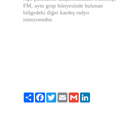
FM, aynı grup bünyesinde bulunan
bölgedeki diğer kardeş radyo
istasyonudur.
Paylaş
Facebook
Twitter
Email
Gmail
LinkedIn