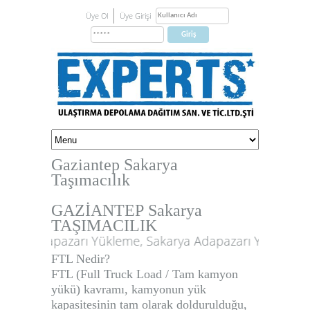
Üye Ol
Üye Girişi
Gaziantep Sakarya
Taşımacılık
GAZİANTEP
Sakarya
TAŞIMACILIK
a Adapazarı Yükleme, Sakarya Adapazarı Yük Taşıma, Sa
FTL Nedir?
FTL (Full Truck Load / Tam kamyon
yükü) kavramı, kamyonun yük
kapasitesinin tam olarak doldurulduğu,