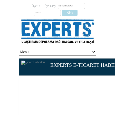
Üye Ol
Üye Girişi
EXPERTS E-TİCARET HABE